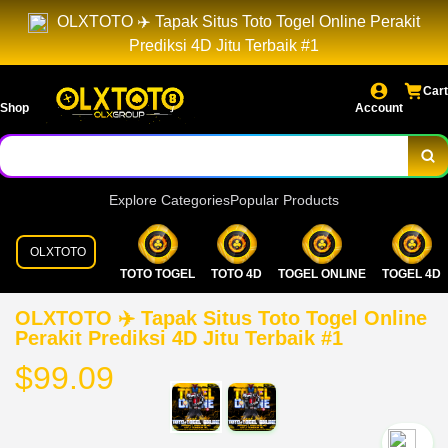
OLXTOTO ✈️ Tapak Situs Toto Togel Online Perakit
Prediksi 4D Jitu Terbaik #1
Cart
Shop
Account
Explore Categories
Popular Products
OLXTOTO
TOTO TOGEL
TOTO 4D
TOGEL ONLINE
TOGEL 4D
OLXTOTO ✈️ Tapak Situs Toto Togel Online
Perakit Prediksi 4D Jitu Terbaik #1
$99.09
`2