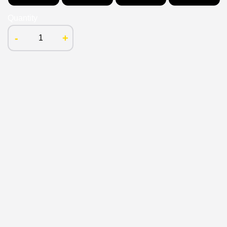
Quantity
-
+